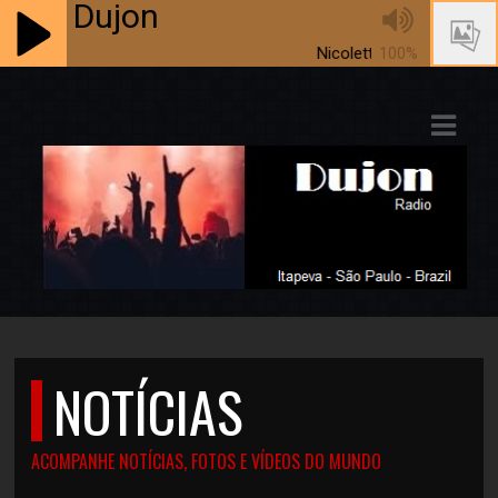
Dujon
Nicolette Larson - Lotta Love - 
100%
ASTS
IAS
IA
RAMAÇÃO
TOS
E
NOTÍCIAS
E
ATO
ACOMPANHE NOTÍCIAS, FOTOS E VÍDEOS DO MUNDO